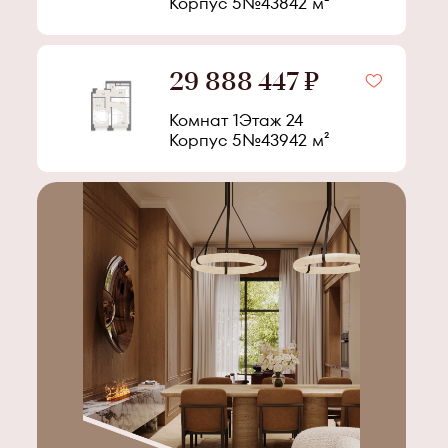
Корпус
5
№
438
42
м²
29 888 447 ₽
Комнат 1
Этаж
24
Корпус
5
№
439
42
м²