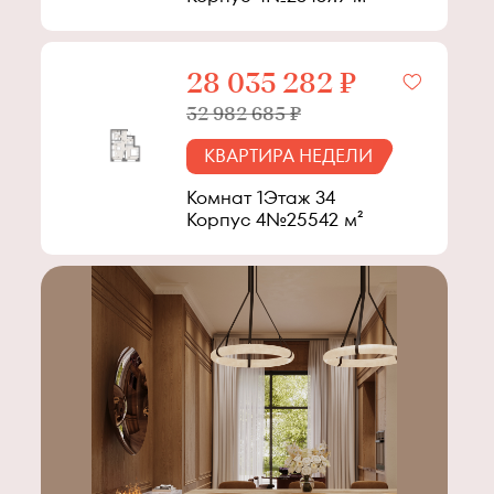
28 035 282 ₽
32 982 685 ₽
КВАРТИРА НЕДЕЛИ
Комнат 1
Этаж
34
Корпус
4
№
255
42
м²