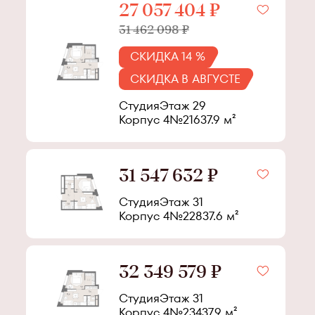
27 057 404 ₽
31 462 098 ₽
СКИДКА 14 %
СКИДКА В АВГУСТЕ
Студия
Этаж
29
Корпус
4
№
216
37.9
м²
31 547 632 ₽
Студия
Этаж
31
Корпус
4
№
228
37.6
м²
32 349 579 ₽
Студия
Этаж
31
Корпус
4
№
234
37.9
м²