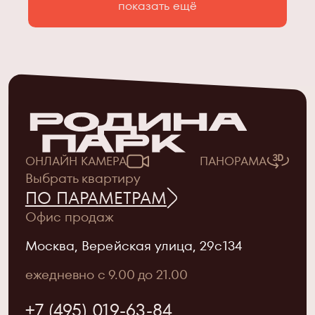
показать ещё
ТИП
ОНЛАЙН КАМЕРА
ПАНОРАМА
Квартиры
Урбан-виллы
Выбрать квартиру
ПО ПАРАМЕТРАМ
Пентхаусы
Офис продаж
Москва, Верейская улица, 29с134
СПАЛЕН
ежедневно с 9.00 до 21.00
С
1
2
3
4
+7 (495) 019-63-84