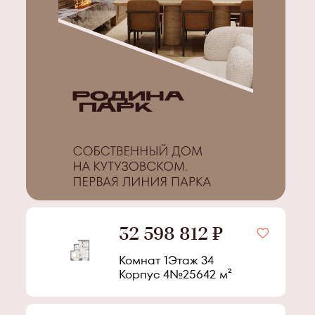
32 598 812 ₽
Комнат 1
Этаж
34
Корпус
4
№
256
42
м²