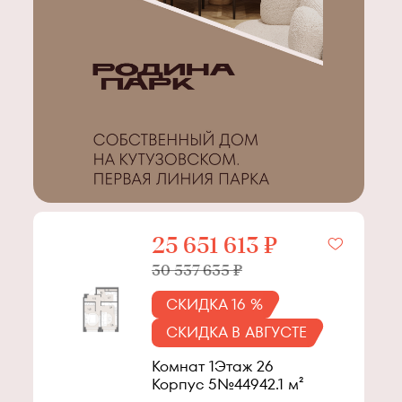
25 651 613 ₽
30 537 635 ₽
СКИДКА 16 %
СКИДКА В АВГУСТЕ
Комнат 1
Этаж
26
Корпус
5
№
449
42.1
м²