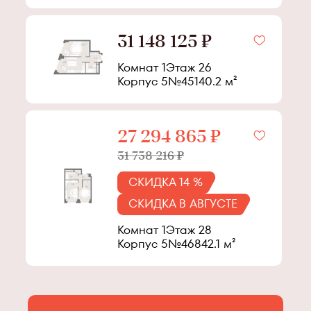
31 148 125 ₽
Комнат 1
Этаж
26
Корпус
5
№
451
40.2
м²
27 294 865 ₽
31 738 216 ₽
СКИДКА 14 %
СКИДКА В АВГУСТЕ
Комнат 1
Этаж
28
Корпус
5
№
468
42.1
м²