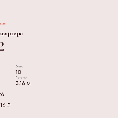
иры
 квартира
2
Этаж
10
Потолки
3.16 м
26
16 ₽