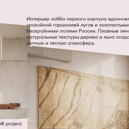
Интерьер лобби первого корпуса вдохнов
спокойной гармонией лугов и золотистыми
бескрайними полями России. Плавные лин
натуральные текстуры дерева и льна созд
уютную и теплую атмосферу.
K project