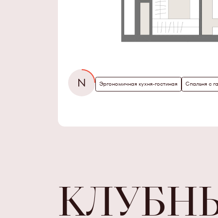
Эргономичная кухня-гостиная
Спальня с г
КЛУБН