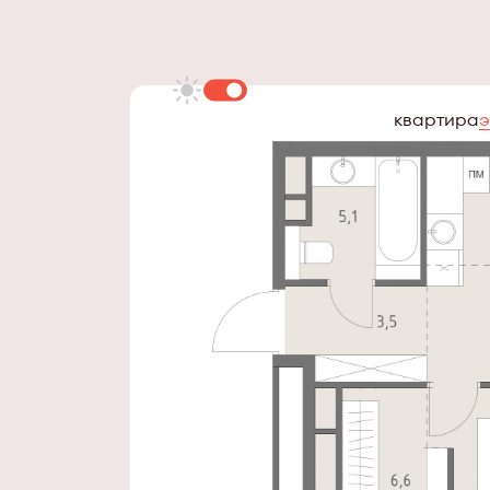
квартира
э