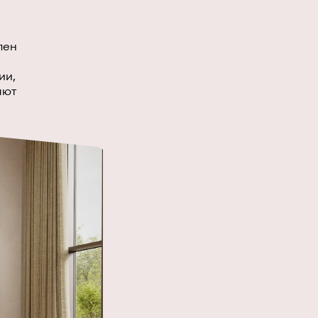
лен
ии,
ают