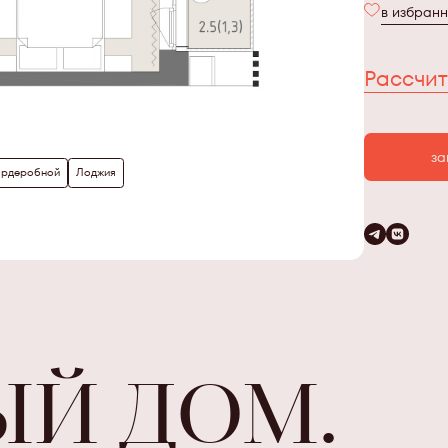
в избран
Рассчит
за
ардеробной
Лоджия
ЫЙ ДОМ.