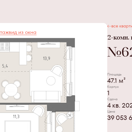
все кварт
таж
вид из окна
2-комн.
№
6
Площадь
47.1 м²
Корпус
1
Сдача
4 кв. 20
Цена
39 053 6