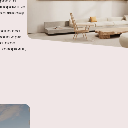
роекта.
 панорамные
уха жилому
рено все
консьерж-
детское
 коворкинг,