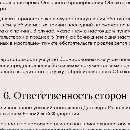
завершения срока Основного бронирования Объекта н
ора.
длежит приостановке в случае наступления обстоятел
 в силу объективных причин последний не сможет испо
аких причин. В случае, указанном в настоящем пункт
ельствах не позднее 5 (пяти) рабочих дней с дня наст
ных в настоящем пункте обстоятельств продлевается
озврат стоимости услуг по бронированию в случае пи
тв и предоставления Заказчиком документальных подт
отечного кредита на покупку забронированного Объек
6. Ответственность сторон
е исполнение условий настоящего Договора Исполнител
тельством Российской Федерации.
венности за частичное или полное неисполнение обяз
обстоятельств непреодолимой силы, возникших после 