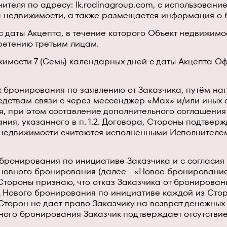
ителя по адресу: lk.rodinagroup.com, с использован
 недвижимости, а также размещается информация о
с даты Акцепта, в течение которого Объект недвижим
ретению третьим лицам.
жимости 7 (Семь) календарных дней с даты Акцепта О
рок бронирования по заявлению от Заказчика, путём н
дствам связи с через мессенджер «Max» и/или иных 
, при этом составление дополнительного соглашения к
я, указанного в п. 1.2. Договора, Стороны подтверж
едвижимости считаются исполненными Исполнителем,
о бронирования по инициативе Заказчика и с согласия
новного бронирования (далее - «Новое бронирование
Стороны признаю, что отказ Заказчика от бронирован
Нового бронирования по инициативе каждой из Сторо
 Сторон не дает право Заказчику на возврат денежны
ного бронирования Заказчик подтверждает отсутстви