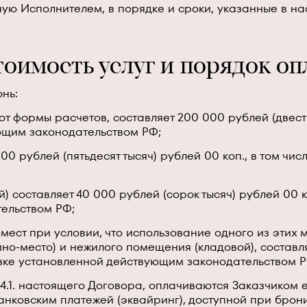
анную Исполнителем, в порядке и сроки, указанные в н
тоимость услуг и порядок о
онь:
т формы расчетов, составляет 200 000 рублей (двести 
ющим законодательством РФ;
00 рублей (пятьдесят тысяч) рублей 00 коп., в том чи
 составляет 40 000 рублей (сорок тысяч) рублей 00 к
ельством РФ;
-мест при условии, что использование одного из этих
о-место) и нежилого помещения (кладовой), составля
тавке установленной действующим законодательством Р
п. 4.1. настоящего Договора, оплачиваются Заказчико
анковским платежей (эквайринг), доступной при бро