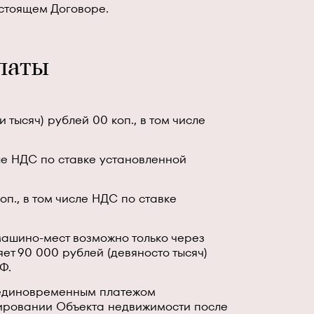
астоящем Договоре.
платы
тысяч) рублей 00 коп., в том числе
сле НДС по ставке установленной
оп., в том числе НДС по ставке
 машино-мест возможно только через
ет 90 000 рублей (девяносто тысяч)
Ф.
м единовременным платежом
нировании Объекта недвижимости после