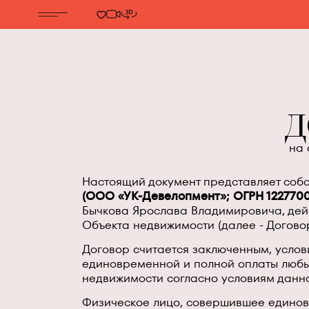
Д
на 
Настоящий документ представляет соб
(ООО «УК-Девелопмент»; ОГРН 1227700
Бычкова Ярослава Владимировича, дейс
Объекта недвижимости (далее - Догово
Договор считается заключенным, услов
единовременной и полной оплаты любы
недвижимости согласно условиям данног
Физическое лицо, совершившее единовр