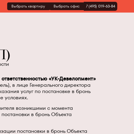
Выбрать квартиру
Выбрать офис
+7 (495) 019-63-84
П)
ости
 ответственностью «УК-Девелопмент»
ель), в лице Генерального директора
азания услуг по постановке в бронь
е условиях.
нителя возникшими с момента
 постановки в бронь Объекта
зации постановки в бронь Объекта