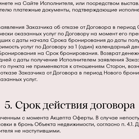
нете на Сайте Исполнителя, или посредством выстав
ителю платежные документы, подтверждающие исполн
 заявления Заказчика об отказе от Договора в период
чески оказанных услуг по Договору на момент его пр
дших с даты начала Срока бронирования до даты пол
тоимость услуг по Договору за 1 (один) календарный 
Бронирования на Срок бронирования. Возврат денежн
 дней с даты получение Исполнителем заявления Заказ
о пункта не применяются к отношениям Сторон, возник
тказе Заказчика от Договора в период Нового брони
азанных услуг.
5. Срок действия договора
люченным с момента Акцепта Оферты. В случае непост
овки в бронь Объекта недвижимости, согласно п. 4.1. 
ителя не наступившими.