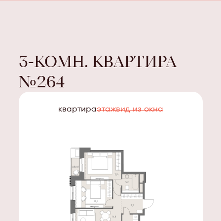
3-КОМН. КВАРТИРА
№
264
квартира
этаж
вид из окна