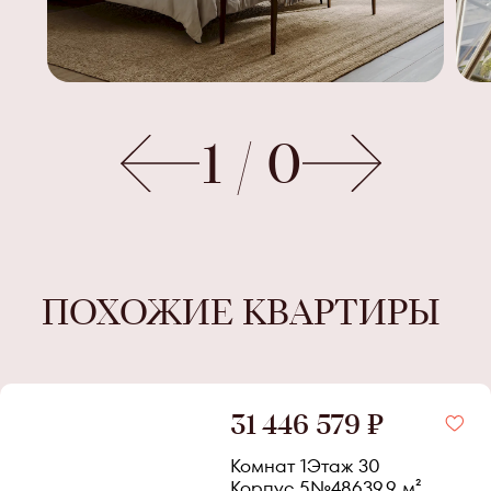
1
/
0
ПОХОЖИЕ КВАРТИРЫ
31 446 579 ₽
Комнат 1
Этаж
30
Корпус
5
№
486
39.9
м²