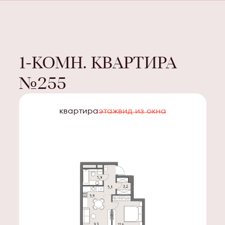
1-КОМН. КВАРТИРА
№
255
квартира
этаж
вид из окна