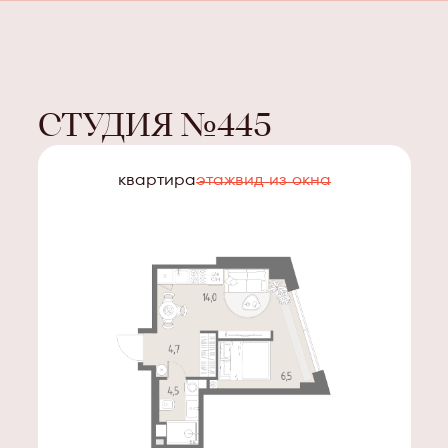
СТУДИЯ
№
445
квартира
этаж
вид из окна