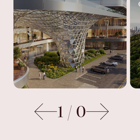
1
/
0