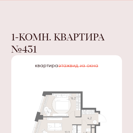
1-КОМН. КВАРТИРА
№
431
квартира
этаж
вид из окна